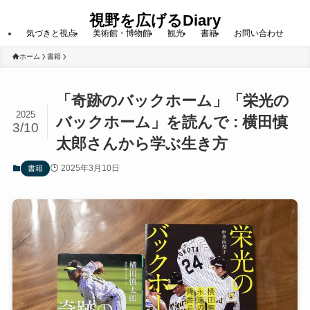
視野を広げるDiary
気づきと視点
美術館・博物館
観光
書籍
お問い合わせ
ホーム
書籍
「奇跡のバックホーム」「栄光の
2025
バックホーム」を読んで : 横田慎
3/10
太郎さんから学ぶ生き方
2025年3月10日
書籍